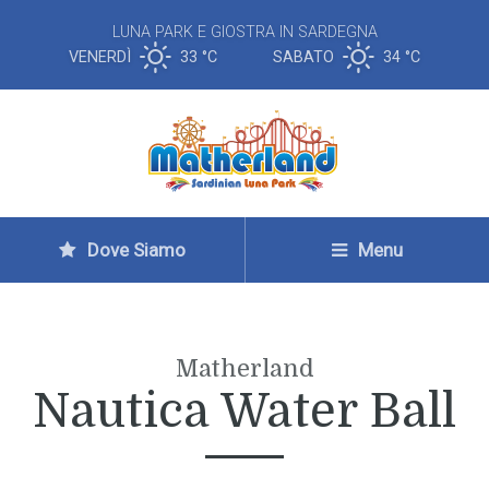
LUNA PARK E GIOSTRA IN SARDEGNA
VENERDÌ
33 °
C
SABATO
34 °
C
Dove Siamo
Menu
Matherland
Nautica Water Ball